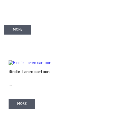
...
MORE
Birdie Taree cartoon
...
MORE