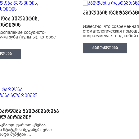
კბილების რესტავრაც
ობა პულპიტის,
ონტიტის
Известно, что современная
стоматологическая помощ
воспаление сосудисто-
подразумевает под собой не
учка зуба (пульпы), которое
ᲒᲐᲒᲠᲫᲔᲚᲔᲑᲐ
ᲔᲚᲔᲑᲐ
არდება გაუტკივარება
ლ პირებში?
აკმაოდ ფართო ცნებაა.
 სტატუსის შეფასება ერთ-
დი პუნქტია ...