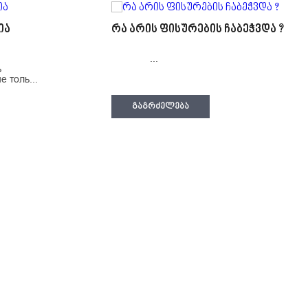
ია
რა არის ფისურების ჩაბეჭვდა ?
...
ь
 толь...
ᲒᲐᲒᲠᲫᲔᲚᲔᲑᲐ