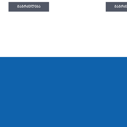
ᲒᲐᲒᲠᲫᲔᲚᲔᲑᲐ
ᲒᲐᲒᲠᲫ