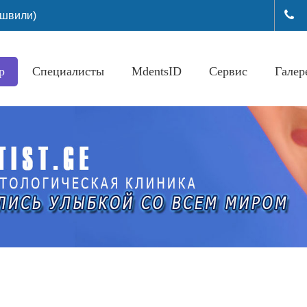
ишвили)
+(
р
Специалисты
MdentsID
Сервис
Галер