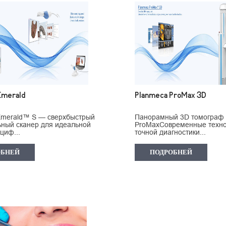
Emerald
Planmeca ProMax 3D
Emerald™ S — сверхбыстрый
Панорамный 3D томограф
ный сканер для идеальной
ProMaxСовременные техно
циф...
точной диагностики...
ОБНЕЙ
ПОДРОБНЕЙ