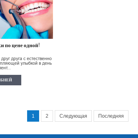
и по цене одной!
 друг друга с естественно
епляющей улыбкой в день
ент...
ОБНЕЙ
1
2
Следующая
Последняя