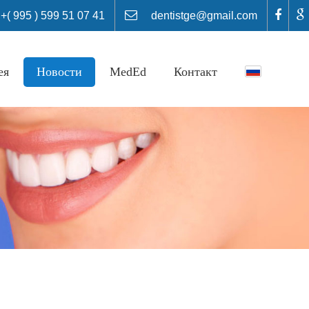
 995 ) 599 51 07 41
dentistge@gmail.com
ея
Новости
MedEd
Контакт