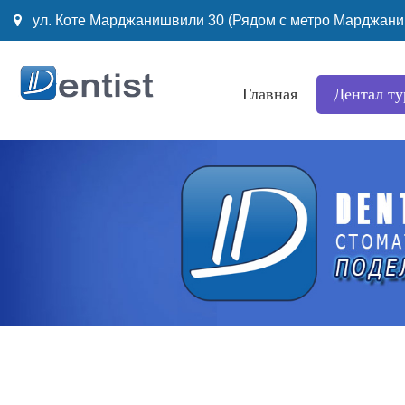
ул. Коте Maрджанишвили 30 (Рядом с метро Марджан
Главная
Дентал ту