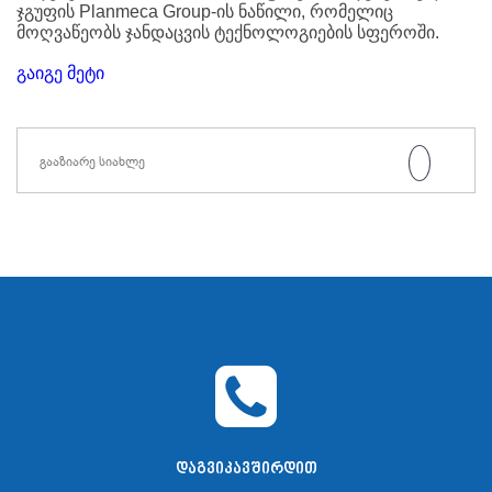
ჯგუფის Planmeca Group-ის ნაწილი, რომელიც
მოღვაწეობს ჯანდაცვის ტექნოლოგიების სფეროში.
გაიგე მეტი
გააზიარე სიახლე
ᲓᲐᲒᲕᲘᲙᲐᲕᲨᲘᲠᲓᲘᲗ